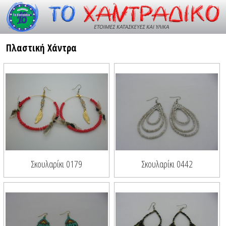
Resource id #26
Πλαστική Χάντρα
Σκουλαρίκι 0179
Σκουλαρίκι 0442