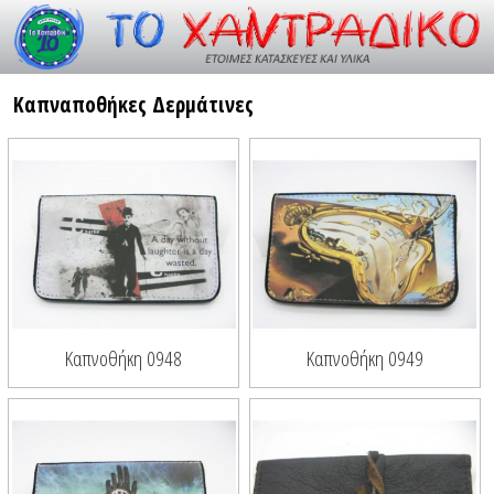
Resource id #26
Καπναποθήκες Δερμάτινες
Kαπνοθήκη 0948
Καπνοθήκη 0949