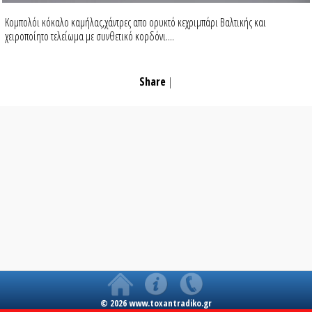
Κομπολόι κόκαλο καμήλας,χάντρες απο ορυκτό κεχριμπάρι Βαλτικής και
χειροποίητο τελείωμα με συνθετικό κορδόνι....
Share
|
© 2026 www.toxantradiko.gr